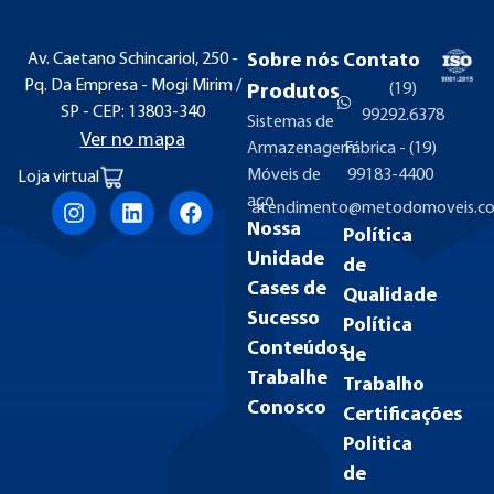
Av. Caetano Schincariol, 250 -
Sobre nós
Contato
Pq. Da Empresa - Mogi Mirim /
(19)
Produtos
SP - CEP: 13803-340
99292.6378
Sistemas de
Ver no mapa
Armazenagem
Fábrica - (19)
Móveis de
99183-4400
Loja virtual
aço
atendimento@metodomoveis.co
Nossa
Política
Unidade
de
Cases de
Qualidade
Sucesso
Política
Conteúdos
de
Trabalhe
Trabalho
Conosco
Certificações
Politica
de