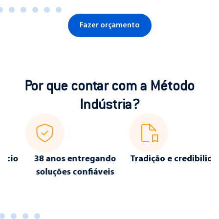
Fazer orçamento
Por que contar com a Método
Indústria?
o
38 anos entregando
Tradição e credibilidade
soluções confiáveis