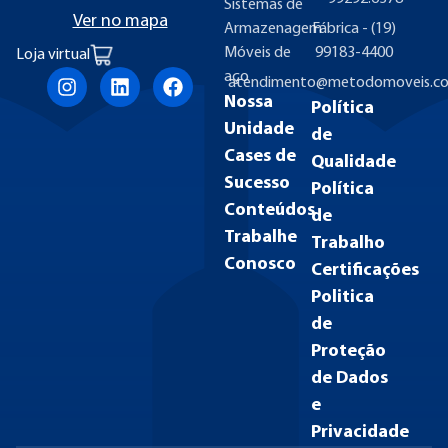
Sistemas de
Ver no mapa
Armazenagem
Fábrica - (19)
Móveis de
99183-4400
Loja virtual
aço
atendimento@metodomoveis.co
Nossa
Política
Unidade
de
Cases de
Qualidade
Sucesso
Política
Conteúdos
de
Trabalhe
Trabalho
Conosco
Certificações
Politica
de
Proteção
de Dados
e
Privacidade