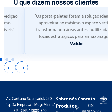
O que dizem nossos clientes
"Os porta-paletes foram a solução ideal para
aproveitar ao máximo o espaço vertical,
transformando áreas antes inutilizadas em
locais estratégicos para armazenagem."
Valdir
Av. Caetano Schincariol, 250 -
Sobre nós
Contato
Pq. Da Empresa - Mogi Mirim /
(19)
Produtos
SP - CEP: 13803-340
99292.6378