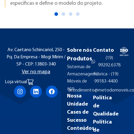
e define o modelo do projeto.
Av. Caetano Schincariol, 250 -
Sobre nós
Contato
Pq. Da Empresa - Mogi Mirim /
(19)
Produtos
SP - CEP: 13803-340
99292.6378
Sistemas de
Ver no mapa
Armazenagem
Fábrica - (19)
Móveis de
99183-4400
Loja virtual
aço
atendimento@metodomoveis.co
Nossa
Política
Unidade
de
Cases de
Qualidade
Sucesso
Política
Conteúdos
de