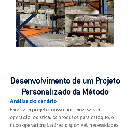
Desenvolvimento de um Projeto
Personalizado da Método
 cenário
Levantamen
ojeto, nosso time analisa sua
Coletamos tod
ística, os produtos para estoque, o
essenciais par
ional, a área disponível, necessidades