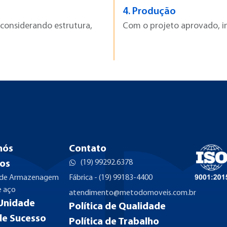
4.
Produção
considerando estrutura,
Com o projeto aprovado, i
nós
Contato
(19) 99292.6378
os
 de Armazenagem
Fábrica - (19) 99183-4400
e aço
atendimento@metodomoveis.com.br
Unidade
Política de Qualidade
de Sucesso
Política de Trabalho