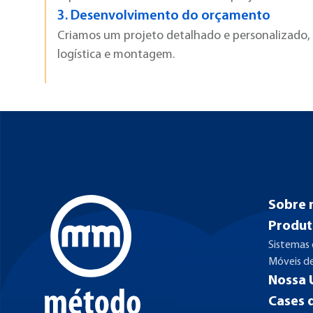
3.
Desenvolvimento do orçamento
Criamos um projeto detalhado e personalizado, 
logística e montagem.
Sobre 
Produt
Sistemas
Móveis d
Nossa 
Cases 