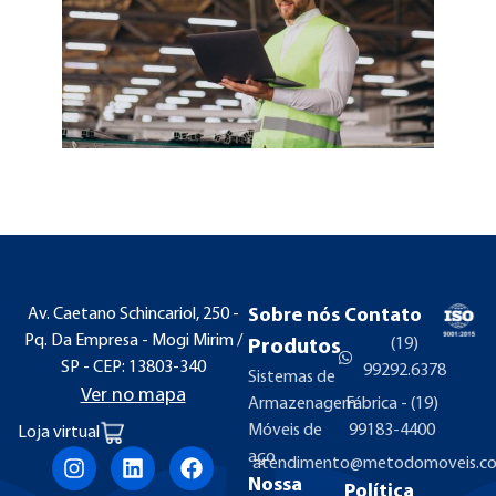
Av. Caetano Schincariol, 250 -
Sobre nós
Contato
Pq. Da Empresa - Mogi Mirim /
(19)
Produtos
SP - CEP: 13803-340
99292.6378
Sistemas de
Ver no mapa
Armazenagem
Fábrica - (19)
Móveis de
99183-4400
Loja virtual
aço
atendimento@metodomoveis.co
Nossa
Política